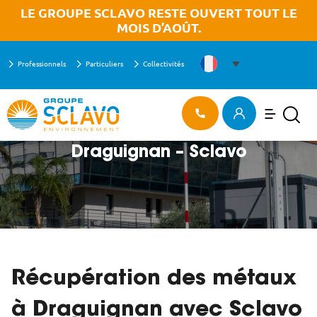
Aller à la recherche
Aller au texte
Aller au menu
OK
LE GROUPE SCLAVO RESTE OUVERT TOUT LE
MOIS D’AOÛT.
Professionnels
Particuliers
Collectivités
Menu
ACCUEIL
>
RÉCUPÉRATION DES MÉTAUX À DRAGUIGNAN – SCLAVO
Menu principal
Recherch
Passer
Récupération des métaux à
au
contenu
Draguignan – Sclavo
Récupération des métaux
à Draguignan avec Sclavo