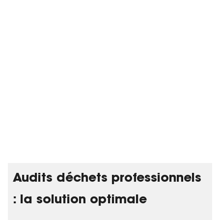
Jusqu’à 40 % d’économies
sur vos coûts de
traitement
Comprendre vos besoins, c’est vous proposer une
solution sur mesure, opérationnelle et rentable dès
aujourd’hui.
Afficher moins
Nous contacter
Audits déchets professionnels
: la solution optimale