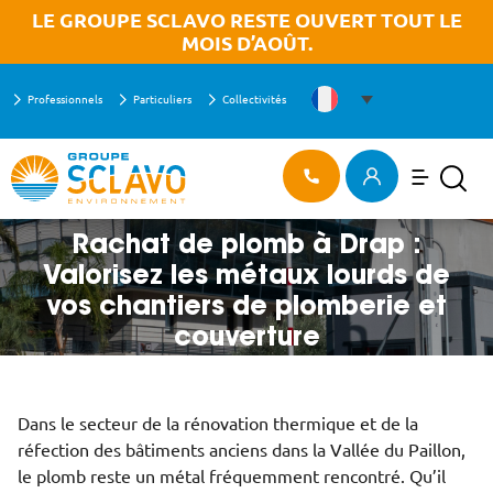
Aller à la recherche
Aller au texte
Aller au menu
OK
LE GROUPE SCLAVO RESTE OUVERT TOUT LE
MOIS D’AOÛT.
Professionnels
Particuliers
Collectivités
Menu
ACCUEIL
>
Menu principal
Recherch
Passer
RACHAT DE PLOMB À DRAP : VALORISEZ LES MÉTAUX LOURDS DE VOS
au
CHANTIERS DE PLOMBERIE ET COUVERTURE
contenu
Rachat de plomb à Drap :
Valorisez les métaux lourds de
vos chantiers de plomberie et
couverture
Dans le secteur de la rénovation thermique et de la
réfection des bâtiments anciens dans la Vallée du Paillon,
le plomb reste un métal fréquemment rencontré. Qu’il