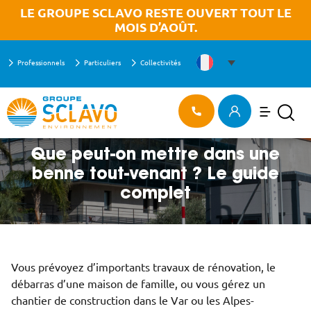
Aller à la recherche
Aller au texte
Aller au menu
OK
LE GROUPE SCLAVO RESTE OUVERT TOUT LE
MOIS D’AOÛT.
Professionnels
Particuliers
Collectivités
Menu
ACCUEIL
>
Menu principal
Recherch
Passer
QUE PEUT-ON METTRE DANS UNE BENNE TOUT-VENANT ? LE GUIDE
au
COMPLET
contenu
Que peut-on mettre dans une
benne tout-venant ? Le guide
complet
Vous prévoyez d’importants travaux de rénovation, le
débarras d’une maison de famille, ou vous gérez un
chantier de construction dans le Var ou les Alpes-