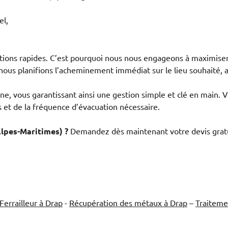
el,
tions rapides. C’est pourquoi nous nous engageons à maximiser 
 nous planifions l’acheminement immédiat sur le lieu souhaité, a
ne, vous garantissant ainsi une gestion simple et clé en main. 
s et de la fréquence d’évacuation nécessaire.
lpes-Maritimes) ?
Demandez dès maintenant votre devis gratui
Ferrailleur à Drap
-
Récupération des métaux à Drap
–
Traiteme