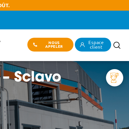
OÛT.
Espace
/
NOUS
Recherch
APPELER
client
O
 – Sclavo