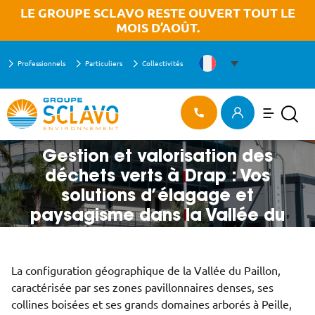
Aller à la recherche
Aller au texte
Aller au menu
OK
LE GROUPE SCLAVO RESTE OUVERT TOUT LE
MOIS D’AOÛT.
Professionnels
Particuliers
Collectivités
Menu
ACCUEIL
>
Menu principal
Recherch
Passer
GESTION ET VALORISATION DES DÉCHETS VERTS À DRAP : VOS
au
SOLUTIONS D’ÉLAGAGE ET PAYSAGISME DANS LA VALLÉE DU PAILLON
contenu
Gestion et valorisation des
déchets verts à Drap : Vos
solutions d’élagage et
paysagisme dans la Vallée du
Paillon
La configuration géographique de la Vallée du Paillon,
caractérisée par ses zones pavillonnaires denses, ses
collines boisées et ses grands domaines arborés à Peille,