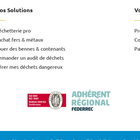
os Solutions
V
échetterie pro
Pr
achat fers & métaux
Co
ouer des bennes & contenants
Pa
emander un audit de déchets
érer mes déchets dangereux