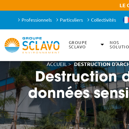
Aller à la recherche
Aller au texte
Aller au menu
LE 
Professionnels
Particuliers
Collectivités
GROUPE
NOS
Menu principal
SCLAVO
SOLUTI
Passer
au
contenu
ACCUEIL
>
DESTRUCTION D’ARCH
Destruction d
données sensi