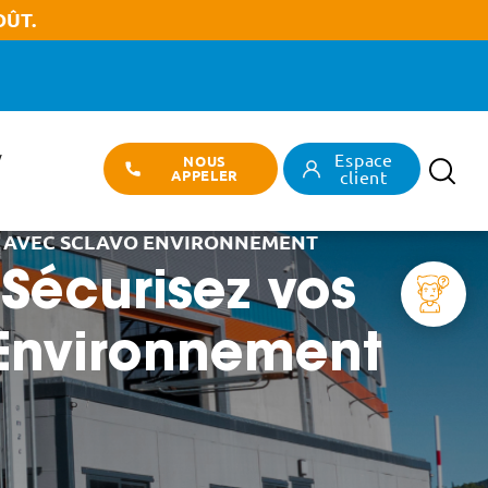
OÛT.
Espace
/
NOUS
Recherch
APPELER
client
ES AVEC SCLAVO ENVIRONNEMENT
 Sécurisez vos
 Environnement