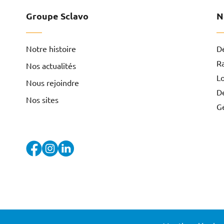
Groupe Sclavo
N
Notre histoire
D
R
Nos actualités
L
Nous rejoindre
D
Nos sites
G