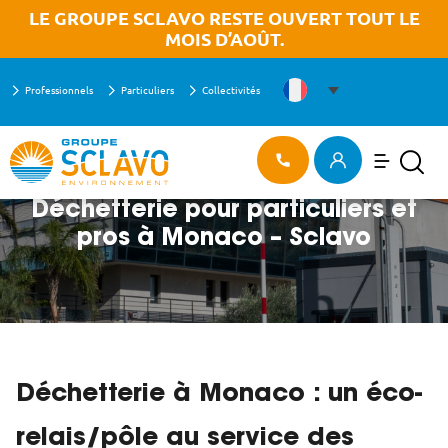
Aller à la recherche
Aller au texte
Aller au menu
OK
LE GROUPE SCLAVO RESTE OUVERT TOUT LE
MOIS D’AOÛT.
Professionnels
Particuliers
Collectivités
Menu
ACCUEIL
>
Menu principal
Recherch
Passer
DÉCHETTERIE POUR PARTICULIERS ET PROS À MONACO – SCLAVO
au
contenu
Déchetterie pour particuliers et
pros à Monaco – Sclavo
Déchetterie à Monaco : un éco-
relais/pôle au service des