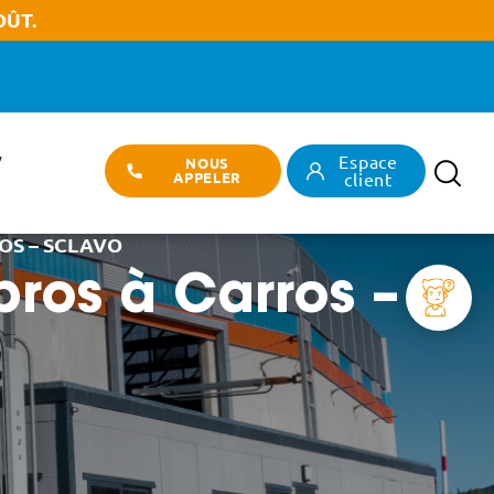
OÛT.
Espace
/
NOUS
Recherch
APPELER
client
OS – SCLAVO
pros à Carros –