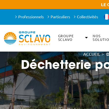
Aller à la recherche
Aller au texte
Aller au menu
LE 
Professionnels
Particuliers
Collectivités
GROUPE
NOS
Menu principal
SCLAVO
SOLUTI
Passer
au
contenu
ACCUEIL
>
D
Déchetterie po