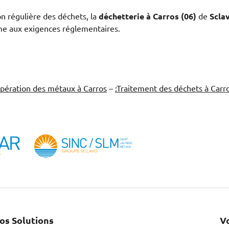
n régulière des déchets, la
déchetterie à Carros (06)
de
Scla
rme aux exigences réglementaires.
pération des métaux à Carros
– ;
Traitement des déchets à Carr
os Solutions
V