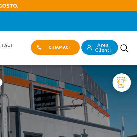
GOSTO.
Area
TTACI
CHIAMACI
Search
Clienti
o