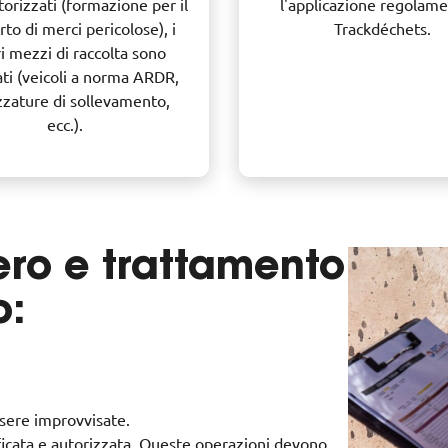
orizzati (formazione per il
l'applicazione regolam
rto di merci pericolose), i
Trackdéchets.
i mezzi di raccolta sono
ti (veicoli a norma ARDR,
zzature di sollevamento,
ecc.).
ero e trattamento
o:
sere improvvisate.
ficata e autorizzata. Queste operazioni devono