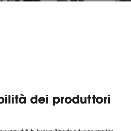
lità dei produttori
sono responsabili del loro smaltimento e devono garantire