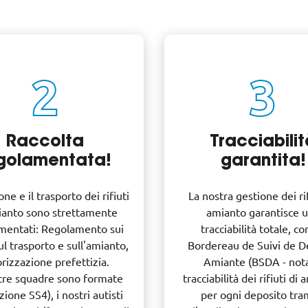
2
3
Raccolta
Tracciabili
golamentata!
garantita!
one e il trasporto dei rifiuti
La nostra gestione dei rif
ianto sono strettamente
amianto garantisce 
mentati: Regolamento sui
tracciabilità totale, co
 sul trasporto e sull'amianto,
Bordereau de Suivi de D
rizzazione prefettizia.
Amiante (BSDA - nota
tre squadre sono formate
tracciabilità dei rifiuti di
ione SS4), i nostri autisti
per ogni deposito tra