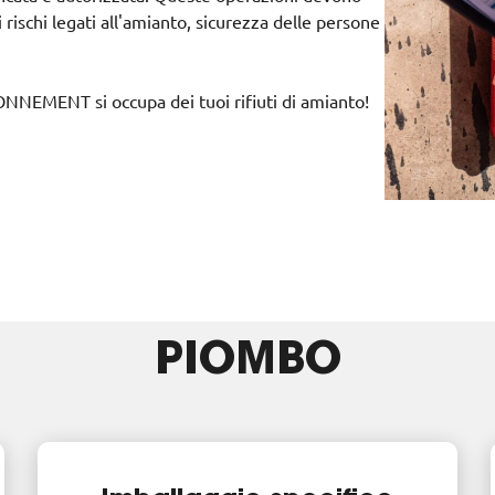
rischi legati all'amianto, sicurezza delle persone
ONNEMENT si occupa dei tuoi rifiuti di amianto!
PIOMBO