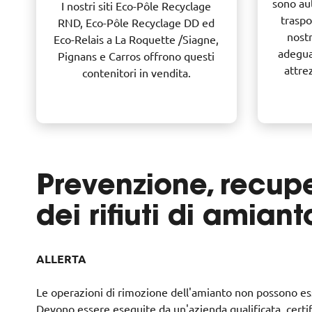
sono aut
I nostri siti Eco-Pôle Recyclage
traspo
RND, Eco-Pôle Recyclage DD ed
nostr
Eco-Relais a La Roquette /Siagne,
adegua
Pignans e Carros offrono questi
attre
contenitori in vendita.
Prevenzione, recup
dei rifiuti di amiant
ALLERTA
Le operazioni di rimozione dell'amianto non possono es
Devono essere eseguite da un'azienda qualificata, certi