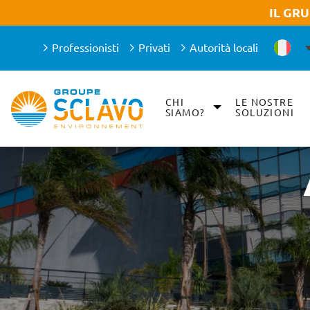
Aller à la recherche
Aller au texte
Aller au menu
IL GR
Professionisti
Privati
Autorità locali
CHI
LE NOSTRE
Main menu
SIAMO?
SOLUZIONI
Skip
to
content