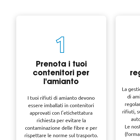
1
Prenota i tuoi
contenitori per
re
l'amianto
La gesti
di am
I tuoi rifiuti di amianto devono
regola
essere imballati in contenitori
rifiuti,
approvati con l'etichettatura
auto
richiesta per evitare la
Le nos
contaminazione delle fibre e per
(formaz
rispettare le norme sul trasporto.