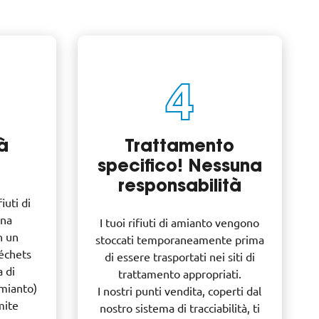
4
tà
Trattamento
specifico! Nessuna
responsabilità
iuti di
una
I tuoi rifiuti di amianto vengono
n un
stoccati temporaneamente prima
échets
di essere trasportati nei siti di
 di
trattamento appropriati.
 amianto)
I nostri punti vendita, coperti dal
mite
nostro sistema di tracciabilità, ti